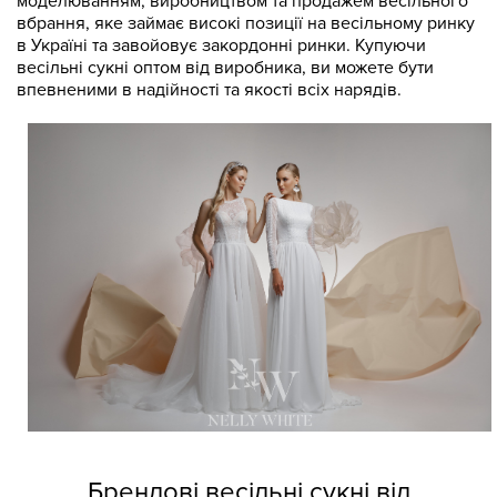
моделюванням, виробництвом та продажем весільного
вбрання, яке займає високі позиції на весільному ринку
в Україні та завойовує закордонні ринки. Купуючи
весільні сукні оптом від виробника, ви можете бути
впевненими в надійності та якості всіх нарядів.
Брендові весільні сукні від