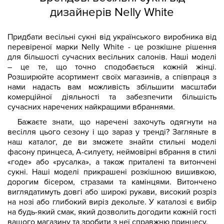
дизайнерів Nelly White
Придбати весільні сукні від українського виробника від
перевіреної марки Nelly White - це розкішне рішення
для більшості сучасних весільних салонів. Наші моделі
– це те, що точно сподобається кожній жінці.
Розширюйте асортимент своїх магазинів, а співпраця з
нами надасть вам можливість збільшити масштаби
комерційної діяльності та забезпечити більшість
сучасних наречених найкращими вбраннями.
Бажаєте знати, що наречені захочуть одягнути на
весілля цього сезону і що зараз у тренді? Загляньте в
наш каталог, де ви зможете знайти стильні моделі
фасону принцеса, А-силуету, неймовірні вбрання в стилі
«годе» або «русалка», а також приталені та витончені
сукні. Наші моделі прикрашені розкішною вишивкою,
дорогим бісером, стразами та камінцями. Витончено
виглядатимуть довгі або широкі рукави, високий розріз
на нозі або глибокий виріз декольте. У каталозі є вибір
на будь-який смак, який дозволить догодити кожній гості
вашого магазину та зробити з неї справжню принцесу.