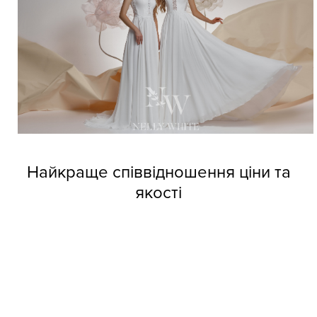
Найкраще співвідношення ціни та
якості
Довіртеся нашим дизайнерам і тоді вже не зможете
позбутися від напливу покупців. Професійні швачки
компанії виготовляють весільні сукні оптом Nelly White з
прекрасних матеріалів, але при цьому кожне вбрання
обходиться покупцям за приємною вартістю.
Колекції фабрики індивідуальні та неповторні, кожне