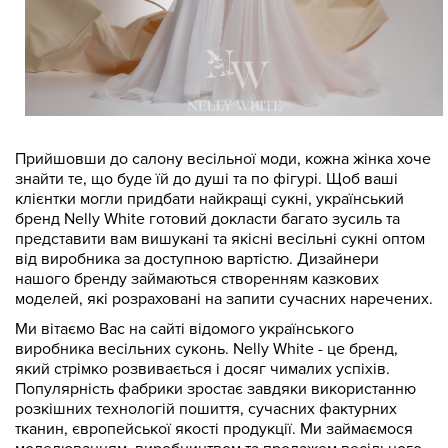
Прийшовши до салону весільної моди, кожна жінка хоче
знайти те, що буде їй до душі та по фігурі. Щоб ваші
клієнтки могли придбати найкращі сукні, український
бренд Nelly White готовий докласти багато зусиль та
представити вам вишукані та якісні весільні сукні оптом
від виробника за доступною вартістю. Дизайнери
нашого бренду займаються створенням казкових
моделей, які розраховані на запити сучасних наречених.
Ми вітаємо Вас на сайті відомого українського
виробника весільних суконь. Nelly White - це бренд,
який стрімко розвивається і досяг чималих успіхів.
Популярність фабрики зростає завдяки використанню
розкішних технологій пошиття, сучасних фактурних
тканин, європейської якості продукції. Ми займаємося