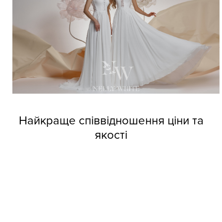
Найкраще співвідношення ціни та
якості
Довіртеся нашим дизайнерам і тоді вже не зможете
позбутися від напливу покупців. Професійні швачки
компанії виготовляють весільні сукні оптом Nelly White з
прекрасних матеріалів, але при цьому кожне вбрання
обходиться покупцям за приємною вартістю.
Колекції фабрики індивідуальні та неповторні, кожне