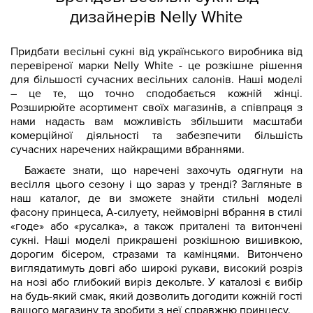
дизайнерів Nelly White
Придбати весільні сукні від українського виробника від
перевіреної марки Nelly White - це розкішне рішення
для більшості сучасних весільних салонів. Наші моделі
– це те, що точно сподобається кожній жінці.
Розширюйте асортимент своїх магазинів, а співпраця з
нами надасть вам можливість збільшити масштаби
комерційної діяльності та забезпечити більшість
сучасних наречених найкращими вбраннями.
Бажаєте знати, що наречені захочуть одягнути на
весілля цього сезону і що зараз у тренді? Загляньте в
наш каталог, де ви зможете знайти стильні моделі
фасону принцеса, А-силуету, неймовірні вбрання в стилі
«годе» або «русалка», а також приталені та витончені
сукні. Наші моделі прикрашені розкішною вишивкою,
дорогим бісером, стразами та камінцями. Витончено
виглядатимуть довгі або широкі рукави, високий розріз
на нозі або глибокий виріз декольте. У каталозі є вибір
на будь-який смак, який дозволить догодити кожній гості
вашого магазину та зробити з неї справжню принцесу.