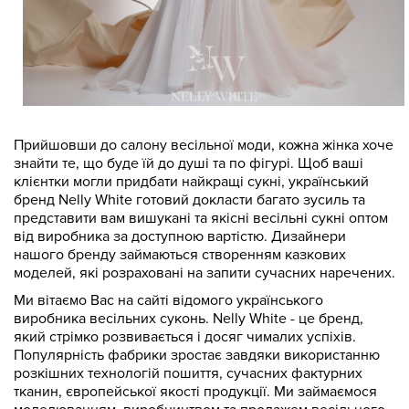
Прийшовши до салону весільної моди, кожна жінка хоче
знайти те, що буде їй до душі та по фігурі. Щоб ваші
клієнтки могли придбати найкращі сукні, український
бренд Nelly White готовий докласти багато зусиль та
представити вам вишукані та якісні весільні сукні оптом
від виробника за доступною вартістю. Дизайнери
нашого бренду займаються створенням казкових
моделей, які розраховані на запити сучасних наречених.
Ми вітаємо Вас на сайті відомого українського
виробника весільних суконь. Nelly White - це бренд,
який стрімко розвивається і досяг чималих успіхів.
Популярність фабрики зростає завдяки використанню
розкішних технологій пошиття, сучасних фактурних
тканин, європейської якості продукції. Ми займаємося