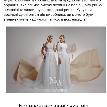
моделюванням, виробництвом та продажем весільного
вбрання, яке займає високі позиції на весільному ринку
в Україні та завойовує закордонні ринки. Купуючи
весільні сукні оптом від виробника, ви можете бути
впевненими в надійності та якості всіх нарядів.
Брендові весільні сукні від