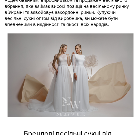
моделюванням, виробництвом та продажем весільного
вбрання, яке займає високі позиції на весільному ринку
в Україні та завойовує закордонні ринки. Купуючи
весільні сукні оптом від виробника, ви можете бути
впевненими в надійності та якості всіх нарядів.
Брендові весільні сукні від