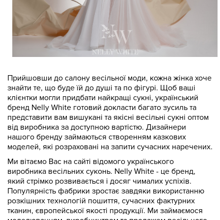
Прийшовши до салону весільної моди, кожна жінка хоче
знайти те, що буде їй до душі та по фігурі. Щоб ваші
клієнтки могли придбати найкращі сукні, український
бренд Nelly White готовий докласти багато зусиль та
представити вам вишукані та якісні весільні сукні оптом
від виробника за доступною вартістю. Дизайнери
нашого бренду займаються створенням казкових
моделей, які розраховані на запити сучасних наречених.
Ми вітаємо Вас на сайті відомого українського
виробника весільних суконь. Nelly White - це бренд,
який стрімко розвивається і досяг чималих успіхів.
Популярність фабрики зростає завдяки використанню
розкішних технологій пошиття, сучасних фактурних
тканин, європейської якості продукції. Ми займаємося