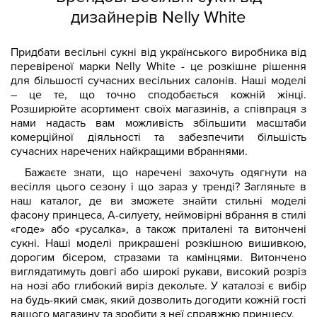
дизайнерів Nelly White
Придбати весільні сукні від українського виробника від
перевіреної марки Nelly White - це розкішне рішення
для більшості сучасних весільних салонів. Наші моделі
– це те, що точно сподобається кожній жінці.
Розширюйте асортимент своїх магазинів, а співпраця з
нами надасть вам можливість збільшити масштаби
комерційної діяльності та забезпечити більшість
сучасних наречених найкращими вбраннями.
Бажаєте знати, що наречені захочуть одягнути на
весілля цього сезону і що зараз у тренді? Загляньте в
наш каталог, де ви зможете знайти стильні моделі
фасону принцеса, А-силуету, неймовірні вбрання в стилі
«годе» або «русалка», а також приталені та витончені
сукні. Наші моделі прикрашені розкішною вишивкою,
дорогим бісером, стразами та камінцями. Витончено
виглядатимуть довгі або широкі рукави, високий розріз
на нозі або глибокий виріз декольте. У каталозі є вибір
на будь-який смак, який дозволить догодити кожній гості
вашого магазину та зробити з неї справжню принцесу.