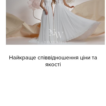
Найкраще співвідношення ціни та
якості
Довіртеся нашим дизайнерам і тоді вже не зможете
позбутися від напливу покупців. Професійні швачки
компанії виготовляють весільні сукні оптом Nelly White з
прекрасних матеріалів, але при цьому кожне вбрання
обходиться покупцям за приємною вартістю.
Колекції фабрики індивідуальні та неповторні, кожне