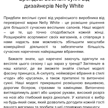
дизайнерів Nelly White
Придбати весільні сукні від українського виробника від
перевіреної марки Nelly White - це розкішне рішення
для більшості сучасних весільних салонів. Наші моделі
– це те, що точно сподобається кожній жінці.
Розширюйте асортимент своїх магазинів, а співпраця з
нами надасть вам можливість збільшити масштаби
комерційної діяльності та забезпечити більшість
сучасних наречених найкращими вбраннями.
Бажаєте знати, що наречені захочуть одягнути на
весілля цього сезону і що зараз у тренді? Загляньте в
наш каталог, де ви зможете знайти стильні моделі
фасону принцеса, А-силуету, неймовірні вбрання в стилі
«годе» або «русалка», а також приталені та витончені
сукні. Наші моделі прикрашені розкішною вишивкою,
дорогим бісером, стразами та камінцями. Витончено
виглядатимуть довгі або широкі рукави, високий розріз
на нозі або глибокий виріз декольте. У каталозі є вибір
на будь-який смак, який дозволить догодити кожній гості
вашого магазину та зробити з неї справжню принцесу.