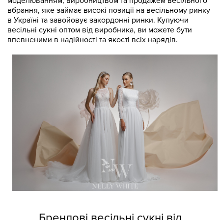
моделюванням, виробництвом та продажем весільного
вбрання, яке займає високі позиції на весільному ринку
в Україні та завойовує закордонні ринки. Купуючи
весільні сукні оптом від виробника, ви можете бути
впевненими в надійності та якості всіх нарядів.
Брендові весільні сукні від