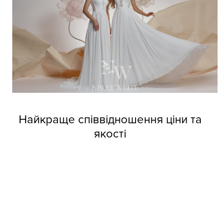
Найкраще співвідношення ціни та
якості
Довіртеся нашим дизайнерам і тоді вже не зможете
позбутися від напливу покупців. Професійні швачки
компанії виготовляють весільні сукні оптом Nelly White з
прекрасних матеріалів, але при цьому кожне вбрання
обходиться покупцям за приємною вартістю.
Колекції фабрики індивідуальні та неповторні, кожне