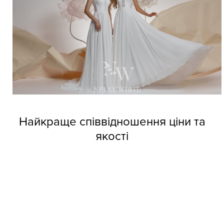
Найкраще співвідношення ціни та
якості
Довіртеся нашим дизайнерам і тоді вже не зможете
позбутися від напливу покупців. Професійні швачки
компанії виготовляють весільні сукні оптом Nelly White з
прекрасних матеріалів, але при цьому кожне вбрання
обходиться покупцям за приємною вартістю.
Колекції фабрики індивідуальні та неповторні, кожне