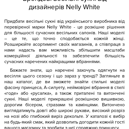
дизайнерів Nelly White
Придбати весільні сукні від українського виробника від
перевіреної марки Nelly White - це розкішне рішення
для більшості сучасних весільних салонів. Наші моделі
– це те, що точно сподобається кожній жінці.
Розширюйте асортимент своїх магазинів, а співпраця з
нами надасть вам можливість збільшити масштаби
комерційної діяльності та забезпечити більшість
сучасних наречених найкращими вбраннями.
Бажаєте знати, що наречені захочуть одягнути на
весілля цього сезону і що зараз у тренді? Загляньте в
наш каталог, де ви зможете знайти стильні моделі
фасону принцеса, А-силуету, неймовірні вбрання в стилі
«годе» або «русалка», а також приталені та витончені
сукні. Наші моделі прикрашені розкішною вишивкою,
дорогим бісером, стразами та камінцями. Витончено
виглядатимуть довгі або широкі рукави, високий розріз
на нозі або глибокий виріз декольте. У каталозі є вибір
на будь-який смак, який дозволить догодити кожній гості
вашого магазину та зробити з неї справжню принцесу.