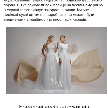
моделюванням, виробництвом та продажем весільного
вбрання, яке займає високі позиції на весільному ринку
в Україні та завойовує закордонні ринки. Купуючи
весільні сукні оптом від виробника, ви можете бути
впевненими в надійності та якості всіх нарядів.
Брендові весільні сукні від