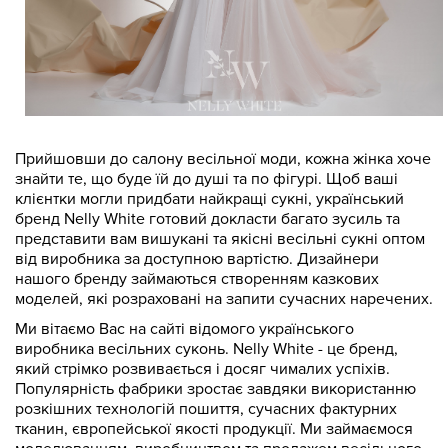
Прийшовши до салону весільної моди, кожна жінка хоче
знайти те, що буде їй до душі та по фігурі. Щоб ваші
клієнтки могли придбати найкращі сукні, український
бренд Nelly White готовий докласти багато зусиль та
представити вам вишукані та якісні весільні сукні оптом
від виробника за доступною вартістю. Дизайнери
нашого бренду займаються створенням казкових
моделей, які розраховані на запити сучасних наречених.
Ми вітаємо Вас на сайті відомого українського
виробника весільних суконь. Nelly White - це бренд,
який стрімко розвивається і досяг чималих успіхів.
Популярність фабрики зростає завдяки використанню
розкішних технологій пошиття, сучасних фактурних
тканин, європейської якості продукції. Ми займаємося