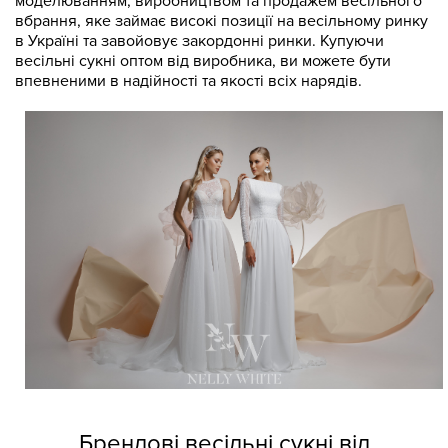
моделюванням, виробництвом та продажем весільного
вбрання, яке займає високі позиції на весільному ринку
в Україні та завойовує закордонні ринки. Купуючи
весільні сукні оптом від виробника, ви можете бути
впевненими в надійності та якості всіх нарядів.
Брендові весільні сукні від