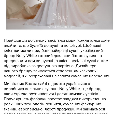
Прийшовши до салону весільної моди, кожна жінка хоче
знайти те, що буде їй до душі та по фігурі. Щоб ваші
клієнтки могли придбати найкращі сукні, український
бренд Nelly White готовий докласти багато зусиль та
представити вам вишукані та якісні весільні сукні оптом
від виробника за доступною вартістю. Дизайнери
нашого бренду займаються створенням казкових
моделей, які розраховані на запити сучасних наречених.
Ми вітаємо Вас на сайті відомого українського
виробника весільних суконь. Nelly White - це бренд,
який стрімко розвивається і досяг чималих успіхів.
Популярність фабрики зростає завдяки використанню
розкішних технологій пошиття, сучасних фактурних
тканин, європейської якості продукції. Ми займаємося