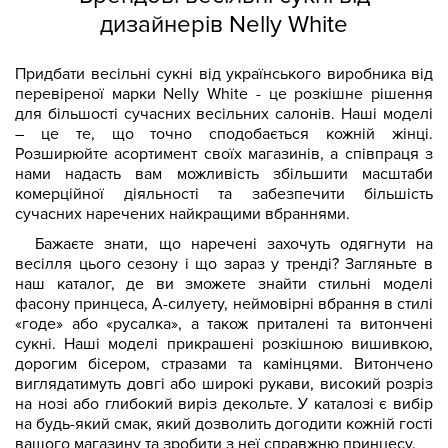
дизайнерів Nelly White
Придбати весільні сукні від українського виробника від
перевіреної марки Nelly White - це розкішне рішення
для більшості сучасних весільних салонів. Наші моделі
– це те, що точно сподобається кожній жінці.
Розширюйте асортимент своїх магазинів, а співпраця з
нами надасть вам можливість збільшити масштаби
комерційної діяльності та забезпечити більшість
сучасних наречених найкращими вбраннями.
Бажаєте знати, що наречені захочуть одягнути на
весілля цього сезону і що зараз у тренді? Загляньте в
наш каталог, де ви зможете знайти стильні моделі
фасону принцеса, А-силуету, неймовірні вбрання в стилі
«годе» або «русалка», а також приталені та витончені
сукні. Наші моделі прикрашені розкішною вишивкою,
дорогим бісером, стразами та камінцями. Витончено
виглядатимуть довгі або широкі рукави, високий розріз
на нозі або глибокий виріз декольте. У каталозі є вибір
на будь-який смак, який дозволить догодити кожній гості
вашого магазину та зробити з неї справжню принцесу.