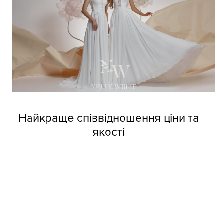
Найкраще співвідношення ціни та
якості
Довіртеся нашим дизайнерам і тоді вже не зможете
позбутися від напливу покупців. Професійні швачки
компанії виготовляють весільні сукні оптом Nelly White з
прекрасних матеріалів, але при цьому кожне вбрання
обходиться покупцям за приємною вартістю.
Колекції фабрики індивідуальні та неповторні, кожне