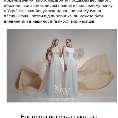
моделюванням, виробництвом та продажем весільного
вбрання, яке займає високі позиції на весільному ринку
в Україні та завойовує закордонні ринки. Купуючи
весільні сукні оптом від виробника, ви можете бути
впевненими в надійності та якості всіх нарядів.
Брендові весільні сукні від