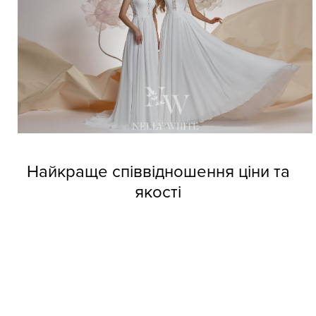
Найкраще співвідношення ціни та
якості
Довіртеся нашим дизайнерам і тоді вже не зможете
позбутися від напливу покупців. Професійні швачки
компанії виготовляють весільні сукні оптом Nelly White з
прекрасних матеріалів, але при цьому кожне вбрання
обходиться покупцям за приємною вартістю.
Колекції фабрики індивідуальні та неповторні, кожне