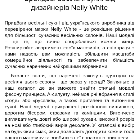
дизайнерів Nelly White
Придбати весільні сукні від українського виробника від
перевіреної марки Nelly White - це розкішне рішення
для більшості сучасних весільних салонів. Наші моделі
– це те, що точно сподобається кожній жінці.
Розширюйте асортимент своїх магазинів, а співпраця з
нами надасть вам можливість збільшити масштаби
комерційної діяльності та забезпечити більшість
сучасних наречених найкращими вбраннями.
Бажаєте знати, що наречені захочуть одягнути на
весілля цього сезону і що зараз у тренді? Загляньте в
наш каталог, де ви зможете знайти стильні моделі
фасону принцеса, А-силуету, неймовірні вбрання в стилі
«годе» або «русалка», а також приталені та витончені
сукні. Наші моделі прикрашені розкішною вишивкою,
дорогим бісером, стразами та камінцями. Витончено
виглядатимуть довгі або широкі рукави, високий розріз
на нозі або глибокий виріз декольте. У каталозі є вибір
на будь-який смак, який дозволить догодити кожній гості
вашого магазину та зробити з неї справжню принцесу.