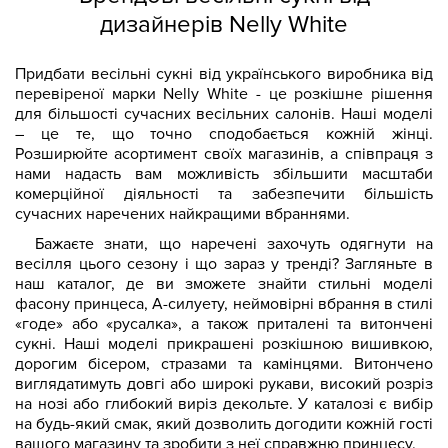
дизайнерів Nelly White
Придбати весільні сукні від українського виробника від
перевіреної марки Nelly White - це розкішне рішення
для більшості сучасних весільних салонів. Наші моделі
– це те, що точно сподобається кожній жінці.
Розширюйте асортимент своїх магазинів, а співпраця з
нами надасть вам можливість збільшити масштаби
комерційної діяльності та забезпечити більшість
сучасних наречених найкращими вбраннями.
Бажаєте знати, що наречені захочуть одягнути на
весілля цього сезону і що зараз у тренді? Загляньте в
наш каталог, де ви зможете знайти стильні моделі
фасону принцеса, А-силуету, неймовірні вбрання в стилі
«годе» або «русалка», а також приталені та витончені
сукні. Наші моделі прикрашені розкішною вишивкою,
дорогим бісером, стразами та камінцями. Витончено
виглядатимуть довгі або широкі рукави, високий розріз
на нозі або глибокий виріз декольте. У каталозі є вибір
на будь-який смак, який дозволить догодити кожній гості
вашого магазину та зробити з неї справжню принцесу.