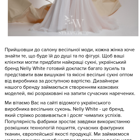
Прийшовши до салону весільної моди, кожна жінка хоче
знайти те, що буде їй до душі та по фігурі. Щоб ваші
клієнтки могли придбати найкращі сукні, український
бренд Nelly White готовий докласти багато зусиль та
представити вам вишукані та якісні весільні сукні оптом
від виробника за доступною вартістю. Дизайнери
нашого бренду займаються створенням казкових
моделей, які розраховані на запити сучасних наречених.
Ми вітаємо Вас на сайті відомого українського
виробника весільних суконь. Nelly White - це бренд,
який стрімко розвивається і досяг чималих успіхів.
Популярність фабрики зростає завдяки використанню
розкішних технологій пошиття, сучасних фактурних
тканин, європейської якості продукції. Ми займаємося