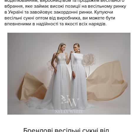
моделюванням, виробництвом та продажем весільного
вбрання, яке займає високі позиції на весільному ринку
в Україні та завойовує закордонні ринки. Купуючи
весільні сукні оптом від виробника, ви можете бути
впевненими в надійності та якості всіх нарядів.
Брендові весільні сукні від