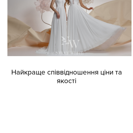
Найкраще співвідношення ціни та
якості
Довіртеся нашим дизайнерам і тоді вже не зможете
позбутися від напливу покупців. Професійні швачки
компанії виготовляють весільні сукні оптом Nelly White з
прекрасних матеріалів, але при цьому кожне вбрання
обходиться покупцям за приємною вартістю.
Колекції фабрики індивідуальні та неповторні, кожне