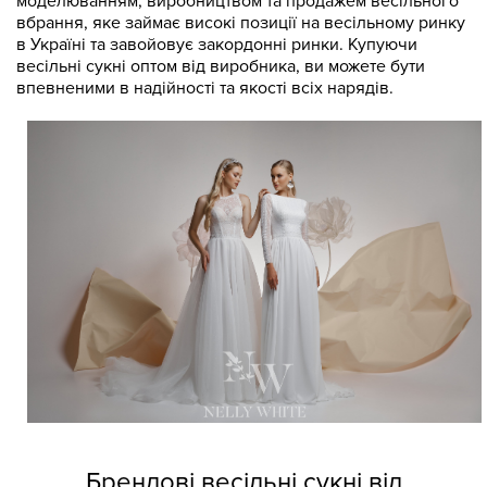
моделюванням, виробництвом та продажем весільного
вбрання, яке займає високі позиції на весільному ринку
в Україні та завойовує закордонні ринки. Купуючи
весільні сукні оптом від виробника, ви можете бути
впевненими в надійності та якості всіх нарядів.
Брендові весільні сукні від