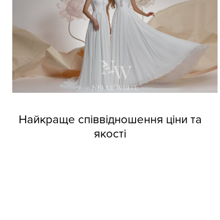
Найкраще співвідношення ціни та
якості
Довіртеся нашим дизайнерам і тоді вже не зможете
позбутися від напливу покупців. Професійні швачки
компанії виготовляють весільні сукні оптом Nelly White з
прекрасних матеріалів, але при цьому кожне вбрання
обходиться покупцям за приємною вартістю.
Колекції фабрики індивідуальні та неповторні, кожне