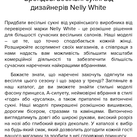
дизайнерів Nelly White
Придбати весільні сукні від українського виробника від
перевіреної марки Nelly White - це розкішне рішення
для більшості сучасних весільних салонів. Наші моделі
– це те, що точно сподобається кожній жінці.
Розширюйте асортимент своїх магазинів, а співпраця з
нами надасть вам можливість збільшити масштаби
комерційної діяльності та забезпечити більшість
сучасних наречених найкращими вбраннями.
Бажаєте знати, що наречені захочуть одягнути на
весілля цього сезону і що зараз у тренді? Загляньте в
наш каталог, де ви зможете знайти стильні моделі
фасону принцеса, А-силуету, неймовірні вбрання в стилі
«годе» або «русалка», а також приталені та витончені
сукні. Наші моделі прикрашені розкішною вишивкою,
дорогим бісером, стразами та камінцями. Витончено
виглядатимуть довгі або широкі рукави, високий розріз
на нозі або глибокий виріз декольте. У каталозі є вибір
на будь-який смак, який дозволить догодити кожній гості
вашого магазину та зробити з неї справжню принцесу.