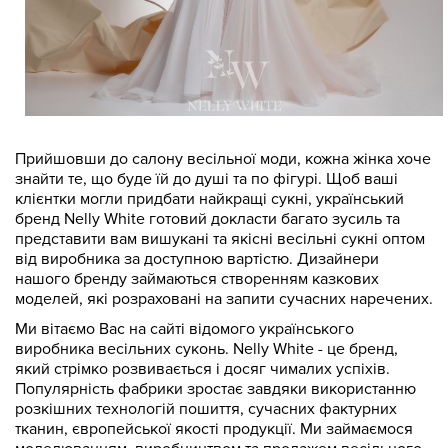
Прийшовши до салону весільної моди, кожна жінка хоче
знайти те, що буде їй до душі та по фігурі. Щоб ваші
клієнтки могли придбати найкращі сукні, український
бренд Nelly White готовий докласти багато зусиль та
представити вам вишукані та якісні весільні сукні оптом
від виробника за доступною вартістю. Дизайнери
нашого бренду займаються створенням казкових
моделей, які розраховані на запити сучасних наречених.
Ми вітаємо Вас на сайті відомого українського
виробника весільних суконь. Nelly White - це бренд,
який стрімко розвивається і досяг чималих успіхів.
Популярність фабрики зростає завдяки використанню
розкішних технологій пошиття, сучасних фактурних
тканин, європейської якості продукції. Ми займаємося