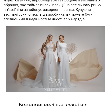
моделюванням, виробництвом та продажем весільного
вбрання, яке займає високі позиції на весільному ринку
в Україні та завойовує закордонні ринки. Купуючи
весільні сукні оптом від виробника, ви можете бути
впевненими в надійності та якості всіх нарядів.
Брендові весільні сукні від