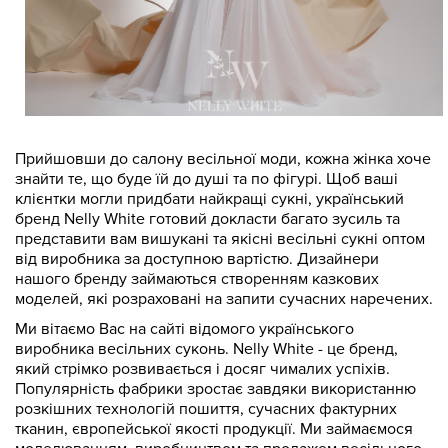
Прийшовши до салону весільної моди, кожна жінка хоче
знайти те, що буде їй до душі та по фігурі. Щоб ваші
клієнтки могли придбати найкращі сукні, український
бренд Nelly White готовий докласти багато зусиль та
представити вам вишукані та якісні весільні сукні оптом
від виробника за доступною вартістю. Дизайнери
нашого бренду займаються створенням казкових
моделей, які розраховані на запити сучасних наречених.
Ми вітаємо Вас на сайті відомого українського
виробника весільних суконь. Nelly White - це бренд,
який стрімко розвивається і досяг чималих успіхів.
Популярність фабрики зростає завдяки використанню
розкішних технологій пошиття, сучасних фактурних
тканин, європейської якості продукції. Ми займаємося