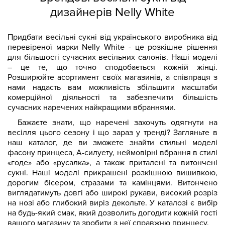
дизайнерів Nelly White
Придбати весільні сукні від українського виробника від
перевіреної марки Nelly White - це розкішне рішення
для більшості сучасних весільних салонів. Наші моделі
– це те, що точно сподобається кожній жінці.
Розширюйте асортимент своїх магазинів, а співпраця з
нами надасть вам можливість збільшити масштаби
комерційної діяльності та забезпечити більшість
сучасних наречених найкращими вбраннями.
Бажаєте знати, що наречені захочуть одягнути на
весілля цього сезону і що зараз у тренді? Загляньте в
наш каталог, де ви зможете знайти стильні моделі
фасону принцеса, А-силуету, неймовірні вбрання в стилі
«годе» або «русалка», а також приталені та витончені
сукні. Наші моделі прикрашені розкішною вишивкою,
дорогим бісером, стразами та камінцями. Витончено
виглядатимуть довгі або широкі рукави, високий розріз
на нозі або глибокий виріз декольте. У каталозі є вибір
на будь-який смак, який дозволить догодити кожній гості
вашого магазину та зробити з неї справжню принцесу.