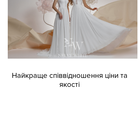
Найкраще співвідношення ціни та
якості
Довіртеся нашим дизайнерам і тоді вже не зможете
позбутися від напливу покупців. Професійні швачки
компанії виготовляють весільні сукні оптом Nelly White з
прекрасних матеріалів, але при цьому кожне вбрання
обходиться покупцям за приємною вартістю.
Колекції фабрики індивідуальні та неповторні, кожне