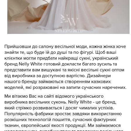
Прийшовши до салону весільної моди, кожна жінка хоче
знайти те, що буде їй до душі та по фігурі. Щоб ваші
клієнтки могли придбати найкращі сукні, український
бренд Nelly White готовий докласти багато зусиль та
представити вам вишукані та якісні весільні сукні оптом
від виробника за доступною вартістю. Дизайнери
нашого бренду займаються створенням казкових
моделей, які розраховані на запити сучасних наречених.
Ми вітаємо Вас на сайті відомого українського
виробника весільних суконь. Nelly White - це бренд,
який стрімко розвивається і досяг чималих успіхів.
Популярність фабрики зростає завдяки використанню
розкішних технологій пошиття, сучасних фактурних
тканин, європейської якості продукції. Ми займаємося