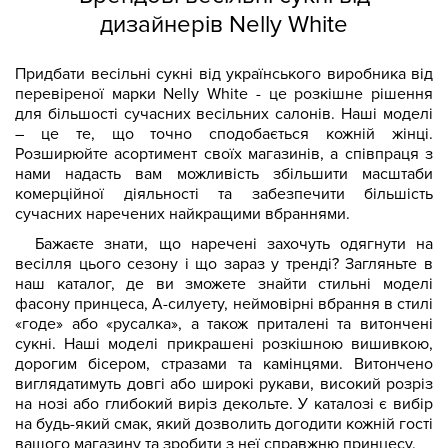
дизайнерів Nelly White
Придбати весільні сукні від українського виробника від
перевіреної марки Nelly White - це розкішне рішення
для більшості сучасних весільних салонів. Наші моделі
– це те, що точно сподобається кожній жінці.
Розширюйте асортимент своїх магазинів, а співпраця з
нами надасть вам можливість збільшити масштаби
комерційної діяльності та забезпечити більшість
сучасних наречених найкращими вбраннями.
Бажаєте знати, що наречені захочуть одягнути на
весілля цього сезону і що зараз у тренді? Загляньте в
наш каталог, де ви зможете знайти стильні моделі
фасону принцеса, А-силуету, неймовірні вбрання в стилі
«годе» або «русалка», а також приталені та витончені
сукні. Наші моделі прикрашені розкішною вишивкою,
дорогим бісером, стразами та камінцями. Витончено
виглядатимуть довгі або широкі рукави, високий розріз
на нозі або глибокий виріз декольте. У каталозі є вибір
на будь-який смак, який дозволить догодити кожній гості
вашого магазину та зробити з неї справжню принцесу.