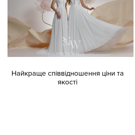
Найкраще співвідношення ціни та
якості
Довіртеся нашим дизайнерам і тоді вже не зможете
позбутися від напливу покупців. Професійні швачки
компанії виготовляють весільні сукні оптом Nelly White з
прекрасних матеріалів, але при цьому кожне вбрання
обходиться покупцям за приємною вартістю.
Колекції фабрики індивідуальні та неповторні, кожне