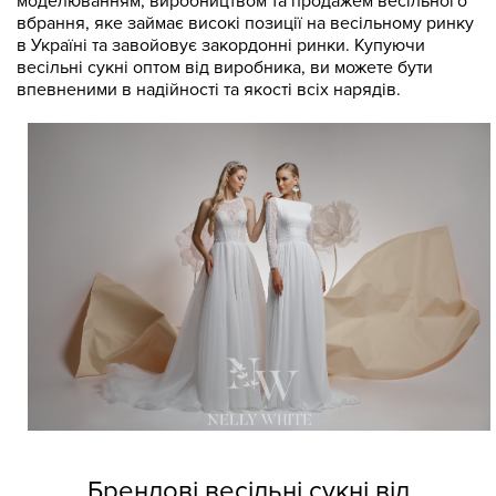
моделюванням, виробництвом та продажем весільного
вбрання, яке займає високі позиції на весільному ринку
в Україні та завойовує закордонні ринки. Купуючи
весільні сукні оптом від виробника, ви можете бути
впевненими в надійності та якості всіх нарядів.
Брендові весільні сукні від