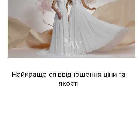
Найкраще співвідношення ціни та
якості
Довіртеся нашим дизайнерам і тоді вже не зможете
позбутися від напливу покупців. Професійні швачки
компанії виготовляють весільні сукні оптом Nelly White з
прекрасних матеріалів, але при цьому кожне вбрання
обходиться покупцям за приємною вартістю.
Колекції фабрики індивідуальні та неповторні, кожне