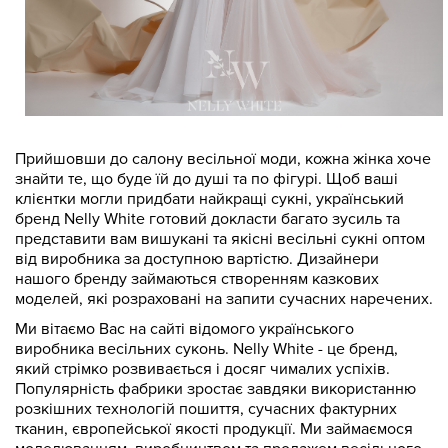
Прийшовши до салону весільної моди, кожна жінка хоче
знайти те, що буде їй до душі та по фігурі. Щоб ваші
клієнтки могли придбати найкращі сукні, український
бренд Nelly White готовий докласти багато зусиль та
представити вам вишукані та якісні весільні сукні оптом
від виробника за доступною вартістю. Дизайнери
нашого бренду займаються створенням казкових
моделей, які розраховані на запити сучасних наречених.
Ми вітаємо Вас на сайті відомого українського
виробника весільних суконь. Nelly White - це бренд,
який стрімко розвивається і досяг чималих успіхів.
Популярність фабрики зростає завдяки використанню
розкішних технологій пошиття, сучасних фактурних
тканин, європейської якості продукції. Ми займаємося