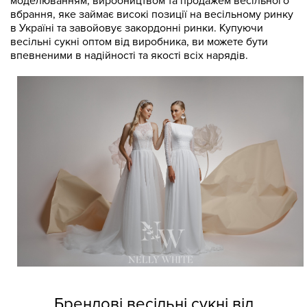
моделюванням, виробництвом та продажем весільного
вбрання, яке займає високі позиції на весільному ринку
в Україні та завойовує закордонні ринки. Купуючи
весільні сукні оптом від виробника, ви можете бути
впевненими в надійності та якості всіх нарядів.
Брендові весільні сукні від