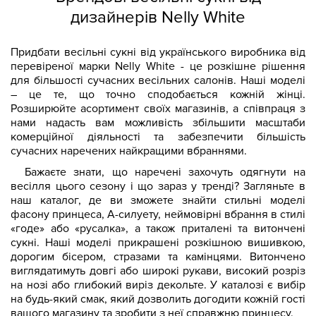
дизайнерів Nelly White
Придбати весільні сукні від українського виробника від
перевіреної марки Nelly White - це розкішне рішення
для більшості сучасних весільних салонів. Наші моделі
– це те, що точно сподобається кожній жінці.
Розширюйте асортимент своїх магазинів, а співпраця з
нами надасть вам можливість збільшити масштаби
комерційної діяльності та забезпечити більшість
сучасних наречених найкращими вбраннями.
Бажаєте знати, що наречені захочуть одягнути на
весілля цього сезону і що зараз у тренді? Загляньте в
наш каталог, де ви зможете знайти стильні моделі
фасону принцеса, А-силуету, неймовірні вбрання в стилі
«годе» або «русалка», а також приталені та витончені
сукні. Наші моделі прикрашені розкішною вишивкою,
дорогим бісером, стразами та камінцями. Витончено
виглядатимуть довгі або широкі рукави, високий розріз
на нозі або глибокий виріз декольте. У каталозі є вибір
на будь-який смак, який дозволить догодити кожній гості
вашого магазину та зробити з неї справжню принцесу.