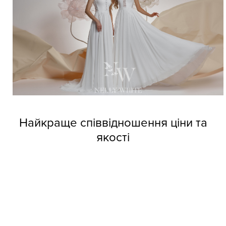
Найкраще співвідношення ціни та
якості
Довіртеся нашим дизайнерам і тоді вже не зможете
позбутися від напливу покупців. Професійні швачки
компанії виготовляють весільні сукні оптом Nelly White з
прекрасних матеріалів, але при цьому кожне вбрання
обходиться покупцям за приємною вартістю.
Колекції фабрики індивідуальні та неповторні, кожне