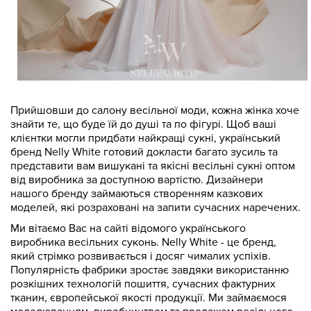
Прийшовши до салону весільної моди, кожна жінка хоче
знайти те, що буде їй до душі та по фігурі. Щоб ваші
клієнтки могли придбати найкращі сукні, український
бренд Nelly White готовий докласти багато зусиль та
представити вам вишукані та якісні весільні сукні оптом
від виробника за доступною вартістю. Дизайнери
нашого бренду займаються створенням казкових
моделей, які розраховані на запити сучасних наречених.
Ми вітаємо Вас на сайті відомого українського
виробника весільних суконь. Nelly White - це бренд,
який стрімко розвивається і досяг чималих успіхів.
Популярність фабрики зростає завдяки використанню
розкішних технологій пошиття, сучасних фактурних
тканин, європейської якості продукції. Ми займаємося