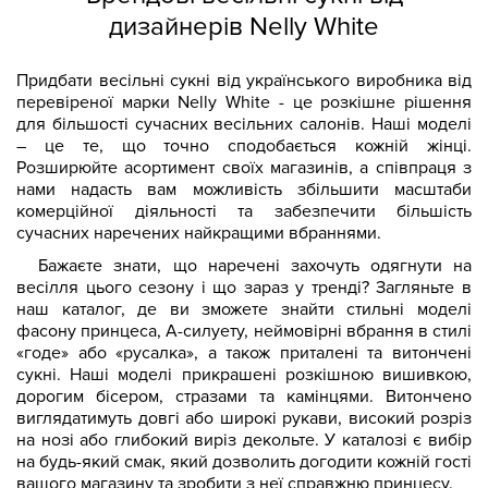
дизайнерів Nelly White
Придбати весільні сукні від українського виробника від
перевіреної марки Nelly White - це розкішне рішення
для більшості сучасних весільних салонів. Наші моделі
– це те, що точно сподобається кожній жінці.
Розширюйте асортимент своїх магазинів, а співпраця з
нами надасть вам можливість збільшити масштаби
комерційної діяльності та забезпечити більшість
сучасних наречених найкращими вбраннями.
Бажаєте знати, що наречені захочуть одягнути на
весілля цього сезону і що зараз у тренді? Загляньте в
наш каталог, де ви зможете знайти стильні моделі
фасону принцеса, А-силуету, неймовірні вбрання в стилі
«годе» або «русалка», а також приталені та витончені
сукні. Наші моделі прикрашені розкішною вишивкою,
дорогим бісером, стразами та камінцями. Витончено
виглядатимуть довгі або широкі рукави, високий розріз
на нозі або глибокий виріз декольте. У каталозі є вибір
на будь-який смак, який дозволить догодити кожній гості
вашого магазину та зробити з неї справжню принцесу.