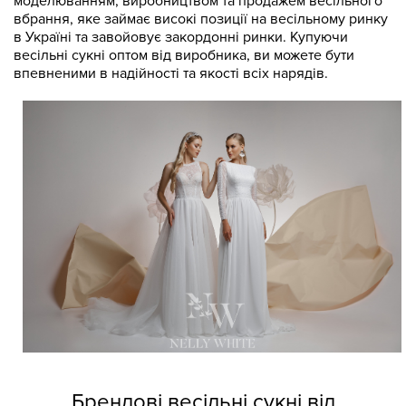
моделюванням, виробництвом та продажем весільного
вбрання, яке займає високі позиції на весільному ринку
в Україні та завойовує закордонні ринки. Купуючи
весільні сукні оптом від виробника, ви можете бути
впевненими в надійності та якості всіх нарядів.
Брендові весільні сукні від