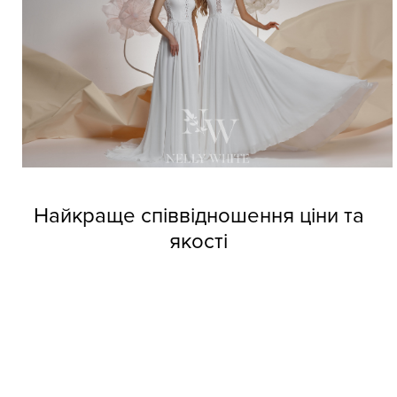
Найкраще співвідношення ціни та
якості
Довіртеся нашим дизайнерам і тоді вже не зможете
позбутися від напливу покупців. Професійні швачки
компанії виготовляють весільні сукні оптом Nelly White з
прекрасних матеріалів, але при цьому кожне вбрання
обходиться покупцям за приємною вартістю.
Колекції фабрики індивідуальні та неповторні, кожне