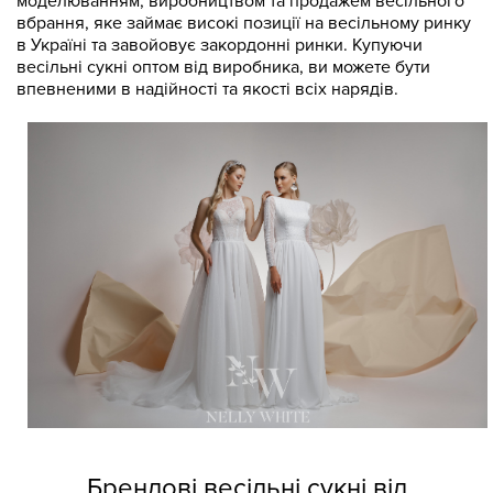
моделюванням, виробництвом та продажем весільного
вбрання, яке займає високі позиції на весільному ринку
в Україні та завойовує закордонні ринки. Купуючи
весільні сукні оптом від виробника, ви можете бути
впевненими в надійності та якості всіх нарядів.
Брендові весільні сукні від