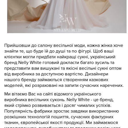
Прийшовши до салону весільної моди, кожна жінка хоче
знайти те, що буде їй до душі та по фігурі. Щоб ваші
клієнтки могли придбати найкращі сукні, український
бренд Nelly White готовий докласти багато зусиль та
представити вам вишукані та якісні весільні сукні оптом
від виробника за доступною вартістю. Дизайнери
нашого бренду займаються створенням казкових
моделей, які розраховані на запити сучасних наречених.
Ми вітаємо Вас на сайті відомого українського
виробника весільних суконь. Nelly White - це бренд,
який стрімко розвивається і досяг чималих успіхів.
Популярність фабрики зростає завдяки використанню
розкішних технологій пошиття, сучасних фактурних
тканин, європейської якості продукції. Ми займаємося