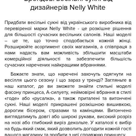
дизайнерів Nelly White
Придбати весільні сукні від українського виробника від
перевіреної марки Nelly White - це розкішне рішення
для більшості сучасних весільних салонів. Наші моделі
– це те, що точно сподобається кожній жінці.
Розширюйте асортимент своїх магазинів, а співпраця з
нами надасть вам можливість збільшити масштаби
комерційної діяльності та забезпечити більшість
сучасних наречених найкращими вбраннями.
Бажаєте знати, що наречені захочуть одягнути на
весілля цього сезону і що зараз у тренді? Загляньте в
наш каталог, де ви зможете знайти стильні моделі
фасону принцеса, А-силуету, неймовірні вбрання в стилі
«годе» або «русалка», а також приталені та витончені
сукні. Наші моделі прикрашені розкішною вишивкою,
дорогим бісером, стразами та камінцями. Витончено
виглядатимуть довгі або широкі рукави, високий розріз
на нозі або глибокий виріз декольте. У каталозі є вибір
на будь-який смак, який дозволить догодити кожній гості
вашого магазину та зробити з неї справжню принцесу.