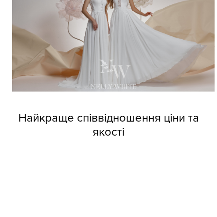
Найкраще співвідношення ціни та
якості
Довіртеся нашим дизайнерам і тоді вже не зможете
позбутися від напливу покупців. Професійні швачки
компанії виготовляють весільні сукні оптом Nelly White з
прекрасних матеріалів, але при цьому кожне вбрання
обходиться покупцям за приємною вартістю.
Колекції фабрики індивідуальні та неповторні, кожне