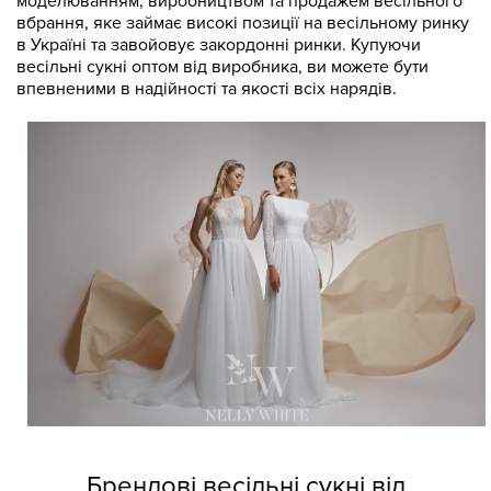
моделюванням, виробництвом та продажем весільного
вбрання, яке займає високі позиції на весільному ринку
в Україні та завойовує закордонні ринки. Купуючи
весільні сукні оптом від виробника, ви можете бути
впевненими в надійності та якості всіх нарядів.
Брендові весільні сукні від