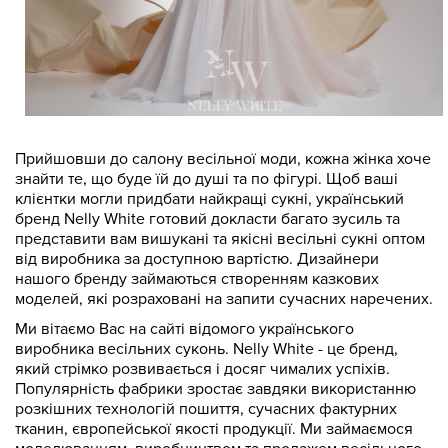
Прийшовши до салону весільної моди, кожна жінка хоче
знайти те, що буде їй до душі та по фігурі. Щоб ваші
клієнтки могли придбати найкращі сукні, український
бренд Nelly White готовий докласти багато зусиль та
представити вам вишукані та якісні весільні сукні оптом
від виробника за доступною вартістю. Дизайнери
нашого бренду займаються створенням казкових
моделей, які розраховані на запити сучасних наречених.
Ми вітаємо Вас на сайті відомого українського
виробника весільних суконь. Nelly White - це бренд,
який стрімко розвивається і досяг чималих успіхів.
Популярність фабрики зростає завдяки використанню
розкішних технологій пошиття, сучасних фактурних
тканин, європейської якості продукції. Ми займаємося