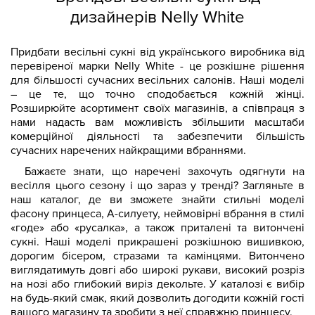
дизайнерів Nelly White
Придбати весільні сукні від українського виробника від
перевіреної марки Nelly White - це розкішне рішення
для більшості сучасних весільних салонів. Наші моделі
– це те, що точно сподобається кожній жінці.
Розширюйте асортимент своїх магазинів, а співпраця з
нами надасть вам можливість збільшити масштаби
комерційної діяльності та забезпечити більшість
сучасних наречених найкращими вбраннями.
Бажаєте знати, що наречені захочуть одягнути на
весілля цього сезону і що зараз у тренді? Загляньте в
наш каталог, де ви зможете знайти стильні моделі
фасону принцеса, А-силуету, неймовірні вбрання в стилі
«годе» або «русалка», а також приталені та витончені
сукні. Наші моделі прикрашені розкішною вишивкою,
дорогим бісером, стразами та камінцями. Витончено
виглядатимуть довгі або широкі рукави, високий розріз
на нозі або глибокий виріз декольте. У каталозі є вибір
на будь-який смак, який дозволить догодити кожній гості
вашого магазину та зробити з неї справжню принцесу.