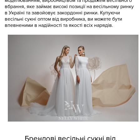
моделюванням, виробництвом та продажем весільного
вбрання, яке займає високі позиції на весільному ринку
в Україні та завойовує закордонні ринки. Купуючи
весільні сукні оптом від виробника, ви можете бути
впевненими в надійності та якості всіх нарядів.
Брендові весільні сукні від