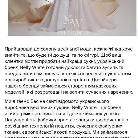
Прийшовши до салону весільної моди, кожна жінка хоче
знайти те, що буде їй до душі та по фігурі. Щоб ваші
клієнтки могли придбати найкращі сукні, український
бренд Nelly White готовий докласти багато зусиль та
представити вам вишукані та якісні весільні сукні оптом
від виробника за доступною вартістю. Дизайнери
нашого бренду займаються створенням казкових
моделей, які розраховані на запити сучасних наречених.
Ми вітаємо Вас на сайті відомого українського
виробника весільних суконь. Nelly White - це бренд,
який стрімко розвивається і досяг чималих успіхів.
Популярність фабрики зростає завдяки використанню
розкішних технологій пошиття, сучасних фактурних
тканин, європейської якості продукції. Ми займаємося