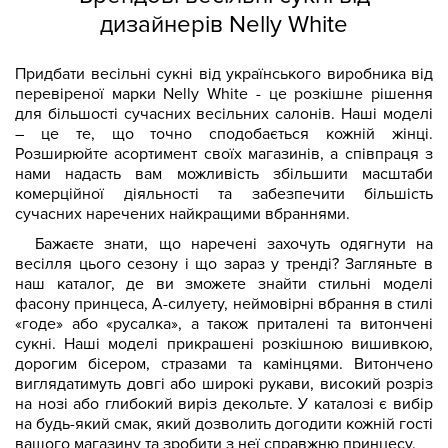
дизайнерів Nelly White
Придбати весільні сукні від українського виробника від
перевіреної марки Nelly White - це розкішне рішення
для більшості сучасних весільних салонів. Наші моделі
– це те, що точно сподобається кожній жінці.
Розширюйте асортимент своїх магазинів, а співпраця з
нами надасть вам можливість збільшити масштаби
комерційної діяльності та забезпечити більшість
сучасних наречених найкращими вбраннями.
Бажаєте знати, що наречені захочуть одягнути на
весілля цього сезону і що зараз у тренді? Загляньте в
наш каталог, де ви зможете знайти стильні моделі
фасону принцеса, А-силуету, неймовірні вбрання в стилі
«годе» або «русалка», а також приталені та витончені
сукні. Наші моделі прикрашені розкішною вишивкою,
дорогим бісером, стразами та камінцями. Витончено
виглядатимуть довгі або широкі рукави, високий розріз
на нозі або глибокий виріз декольте. У каталозі є вибір
на будь-який смак, який дозволить догодити кожній гості
вашого магазину та зробити з неї справжню принцесу.