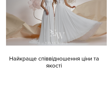
Найкраще співвідношення ціни та
якості
Довіртеся нашим дизайнерам і тоді вже не зможете
позбутися від напливу покупців. Професійні швачки
компанії виготовляють весільні сукні оптом Nelly White з
прекрасних матеріалів, але при цьому кожне вбрання
обходиться покупцям за приємною вартістю.
Колекції фабрики індивідуальні та неповторні, кожне