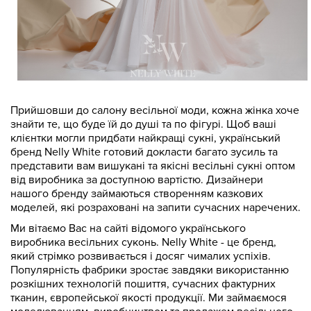
Прийшовши до салону весільної моди, кожна жінка хоче
знайти те, що буде їй до душі та по фігурі. Щоб ваші
клієнтки могли придбати найкращі сукні, український
бренд Nelly White готовий докласти багато зусиль та
представити вам вишукані та якісні весільні сукні оптом
від виробника за доступною вартістю. Дизайнери
нашого бренду займаються створенням казкових
моделей, які розраховані на запити сучасних наречених.
Ми вітаємо Вас на сайті відомого українського
виробника весільних суконь. Nelly White - це бренд,
який стрімко розвивається і досяг чималих успіхів.
Популярність фабрики зростає завдяки використанню
розкішних технологій пошиття, сучасних фактурних
тканин, європейської якості продукції. Ми займаємося