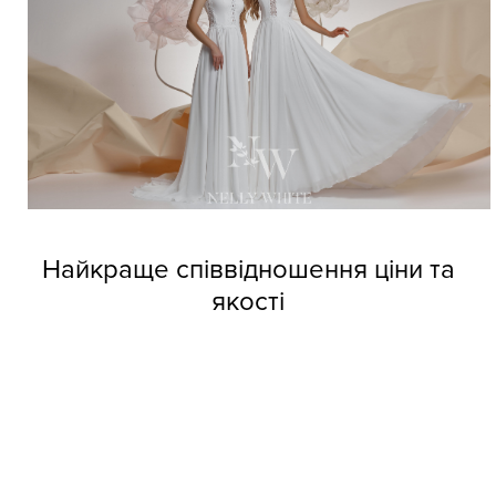
Найкраще співвідношення ціни та
якості
Довіртеся нашим дизайнерам і тоді вже не зможете
позбутися від напливу покупців. Професійні швачки
компанії виготовляють весільні сукні оптом Nelly White з
прекрасних матеріалів, але при цьому кожне вбрання
обходиться покупцям за приємною вартістю.
Колекції фабрики індивідуальні та неповторні, кожне