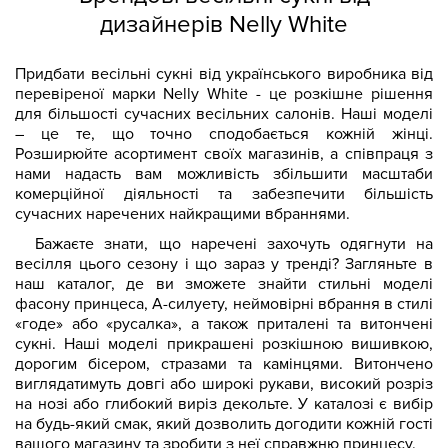
дизайнерів Nelly White
Придбати весільні сукні від українського виробника від
перевіреної марки Nelly White - це розкішне рішення
для більшості сучасних весільних салонів. Наші моделі
– це те, що точно сподобається кожній жінці.
Розширюйте асортимент своїх магазинів, а співпраця з
нами надасть вам можливість збільшити масштаби
комерційної діяльності та забезпечити більшість
сучасних наречених найкращими вбраннями.
Бажаєте знати, що наречені захочуть одягнути на
весілля цього сезону і що зараз у тренді? Загляньте в
наш каталог, де ви зможете знайти стильні моделі
фасону принцеса, А-силуету, неймовірні вбрання в стилі
«годе» або «русалка», а також приталені та витончені
сукні. Наші моделі прикрашені розкішною вишивкою,
дорогим бісером, стразами та камінцями. Витончено
виглядатимуть довгі або широкі рукави, високий розріз
на нозі або глибокий виріз декольте. У каталозі є вибір
на будь-який смак, який дозволить догодити кожній гості
вашого магазину та зробити з неї справжню принцесу.