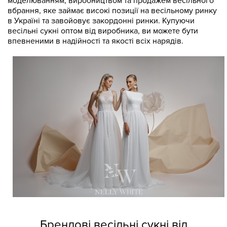
моделюванням, виробництвом та продажем весільного
вбрання, яке займає високі позиції на весільному ринку
в Україні та завойовує закордонні ринки. Купуючи
весільні сукні оптом від виробника, ви можете бути
впевненими в надійності та якості всіх нарядів.
Брендові весільні сукні від