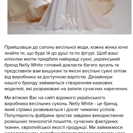
Прийшовши до салону весільної моди, кожна жінка хоче
знайти те, що буде їй до душі та по фігурі. Щоб ваші
клієнтки могли придбати найкращі сукні, український
бренд Nelly White готовий докласти багато зусиль та
представити вам вишукані та якісні весільні сукні оптом
від виробника за доступною вартістю. Дизайнери
нашого бренду займаються створенням казкових
моделей, які розраховані на запити сучасних наречених.
Ми вітаємо Вас на сайті відомого українського
виробника весільних суконь. Nelly White - це бренд,
який стрімко розвивається і досяг чималих успіхів.
Популярність фабрики зростає завдяки використанню
розкішних технологій пошиття, сучасних фактурних
тканин, європейської якості продукції. Ми займаємося