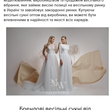
моделюванням, виробництвом та продажем весільного
вбрання, яке займає високі позиції на весільному ринку
в Україні та завойовує закордонні ринки. Купуючи
весільні сукні оптом від виробника, ви можете бути
впевненими в надійності та якості всіх нарядів.
Брендові весільні сукні від