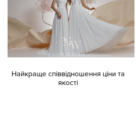
Найкраще співвідношення ціни та
якості
Довіртеся нашим дизайнерам і тоді вже не зможете
позбутися від напливу покупців. Професійні швачки
компанії виготовляють весільні сукні оптом Nelly White з
прекрасних матеріалів, але при цьому кожне вбрання
обходиться покупцям за приємною вартістю.
Колекції фабрики індивідуальні та неповторні, кожне