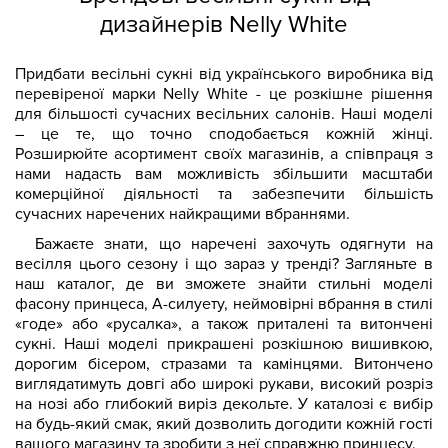
дизайнерів Nelly White
Придбати весільні сукні від українського виробника від
перевіреної марки Nelly White - це розкішне рішення
для більшості сучасних весільних салонів. Наші моделі
– це те, що точно сподобається кожній жінці.
Розширюйте асортимент своїх магазинів, а співпраця з
нами надасть вам можливість збільшити масштаби
комерційної діяльності та забезпечити більшість
сучасних наречених найкращими вбраннями.
Бажаєте знати, що наречені захочуть одягнути на
весілля цього сезону і що зараз у тренді? Загляньте в
наш каталог, де ви зможете знайти стильні моделі
фасону принцеса, А-силуету, неймовірні вбрання в стилі
«годе» або «русалка», а також приталені та витончені
сукні. Наші моделі прикрашені розкішною вишивкою,
дорогим бісером, стразами та камінцями. Витончено
виглядатимуть довгі або широкі рукави, високий розріз
на нозі або глибокий виріз декольте. У каталозі є вибір
на будь-який смак, який дозволить догодити кожній гості
вашого магазину та зробити з неї справжню принцесу.