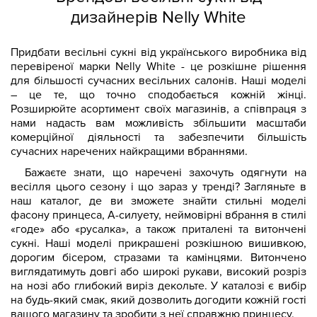
дизайнерів Nelly White
Придбати весільні сукні від українського виробника від
перевіреної марки Nelly White - це розкішне рішення
для більшості сучасних весільних салонів. Наші моделі
– це те, що точно сподобається кожній жінці.
Розширюйте асортимент своїх магазинів, а співпраця з
нами надасть вам можливість збільшити масштаби
комерційної діяльності та забезпечити більшість
сучасних наречених найкращими вбраннями.
Бажаєте знати, що наречені захочуть одягнути на
весілля цього сезону і що зараз у тренді? Загляньте в
наш каталог, де ви зможете знайти стильні моделі
фасону принцеса, А-силуету, неймовірні вбрання в стилі
«годе» або «русалка», а також приталені та витончені
сукні. Наші моделі прикрашені розкішною вишивкою,
дорогим бісером, стразами та камінцями. Витончено
виглядатимуть довгі або широкі рукави, високий розріз
на нозі або глибокий виріз декольте. У каталозі є вибір
на будь-який смак, який дозволить догодити кожній гості
вашого магазину та зробити з неї справжню принцесу.