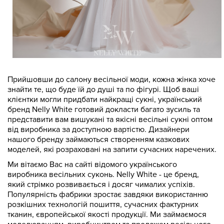
Прийшовши до салону весільної моди, кожна жінка хоче
знайти те, що буде їй до душі та по фігурі. Щоб ваші
клієнтки могли придбати найкращі сукні, український
бренд Nelly White готовий докласти багато зусиль та
представити вам вишукані та якісні весільні сукні оптом
від виробника за доступною вартістю. Дизайнери
нашого бренду займаються створенням казкових
моделей, які розраховані на запити сучасних наречених.
Ми вітаємо Вас на сайті відомого українського
виробника весільних суконь. Nelly White - це бренд,
який стрімко розвивається і досяг чималих успіхів.
Популярність фабрики зростає завдяки використанню
розкішних технологій пошиття, сучасних фактурних
тканин, європейської якості продукції. Ми займаємося