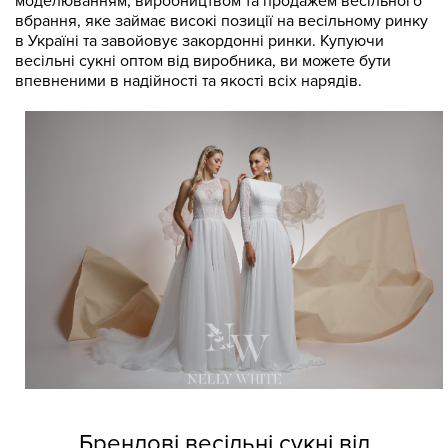
моделюванням, виробництвом та продажем весільного
вбрання, яке займає високі позиції на весільному ринку
в Україні та завойовує закордонні ринки. Купуючи
весільні сукні оптом від виробника, ви можете бути
впевненими в надійності та якості всіх нарядів.
Брендові весільні сукні від