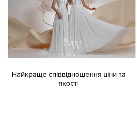
Найкраще співвідношення ціни та
якості
Довіртеся нашим дизайнерам і тоді вже не зможете
позбутися від напливу покупців. Професійні швачки
компанії виготовляють весільні сукні оптом Nelly White з
прекрасних матеріалів, але при цьому кожне вбрання
обходиться покупцям за приємною вартістю.
Колекції фабрики індивідуальні та неповторні, кожне