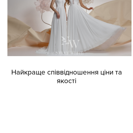
Найкраще співвідношення ціни та
якості
Довіртеся нашим дизайнерам і тоді вже не зможете
позбутися від напливу покупців. Професійні швачки
компанії виготовляють весільні сукні оптом Nelly White з
прекрасних матеріалів, але при цьому кожне вбрання
обходиться покупцям за приємною вартістю.
Колекції фабрики індивідуальні та неповторні, кожне