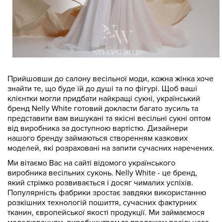
Прийшовши до салону весільної моди, кожна жінка хоче
знайти те, що буде їй до душі та по фігурі. Щоб ваші
клієнтки могли придбати найкращі сукні, український
бренд Nelly White готовий докласти багато зусиль та
представити вам вишукані та якісні весільні сукні оптом
від виробника за доступною вартістю. Дизайнери
нашого бренду займаються створенням казкових
моделей, які розраховані на запити сучасних наречених.
Ми вітаємо Вас на сайті відомого українського
виробника весільних суконь. Nelly White - це бренд,
який стрімко розвивається і досяг чималих успіхів.
Популярність фабрики зростає завдяки використанню
розкішних технологій пошиття, сучасних фактурних
тканин, європейської якості продукції. Ми займаємося