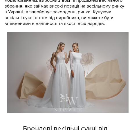
моделюванням, виробництвом та продажем весільного
вбрання, яке займає високі позиції на весільному ринку
в Україні та завойовує закордонні ринки. Купуючи
весільні сукні оптом від виробника, ви можете бути
впевненими в надійності та якості всіх нарядів.
Брендові весільні сукні від