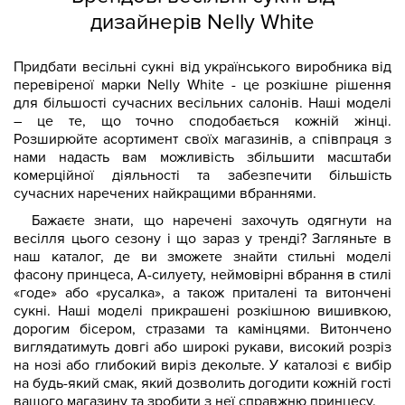
дизайнерів Nelly White
Придбати весільні сукні від українського виробника від
перевіреної марки Nelly White - це розкішне рішення
для більшості сучасних весільних салонів. Наші моделі
– це те, що точно сподобається кожній жінці.
Розширюйте асортимент своїх магазинів, а співпраця з
нами надасть вам можливість збільшити масштаби
комерційної діяльності та забезпечити більшість
сучасних наречених найкращими вбраннями.
Бажаєте знати, що наречені захочуть одягнути на
весілля цього сезону і що зараз у тренді? Загляньте в
наш каталог, де ви зможете знайти стильні моделі
фасону принцеса, А-силуету, неймовірні вбрання в стилі
«годе» або «русалка», а також приталені та витончені
сукні. Наші моделі прикрашені розкішною вишивкою,
дорогим бісером, стразами та камінцями. Витончено
виглядатимуть довгі або широкі рукави, високий розріз
на нозі або глибокий виріз декольте. У каталозі є вибір
на будь-який смак, який дозволить догодити кожній гості
вашого магазину та зробити з неї справжню принцесу.