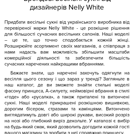
дизайнерів Nelly White
Придбати весільні сукні від українського виробника від
перевіреної марки Nelly White - це розкішне рішення
для більшості сучасних весільних салонів. Наші моделі
– це те, що точно сподобається кожній жінці.
Розширюйте асортимент своїх магазинів, а співпраця з
нами надасть вам можливість збільшити масштаби
комерційної діяльності та забезпечити більшість
сучасних наречених найкращими вбраннями.
Бажаєте знати, що наречені захочуть одягнути на
весілля цього сезону і що зараз у тренді? Загляньте в
наш каталог, де ви зможете знайти стильні моделі
фасону принцеса, А-силуету, неймовірні вбрання в стилі
«годе» або «русалка», а також приталені та витончені
сукні. Наші моделі прикрашені розкішною вишивкою,
дорогим бісером, стразами та камінцями. Витончено
виглядатимуть довгі або широкі рукави, високий розріз
на нозі або глибокий виріз декольте. У каталозі є вибір
на будь-який смак, який дозволить догодити кожній гості
вашого магазину та зробити з неї справжню принцесу.