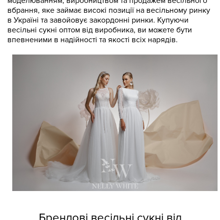
моделюванням, виробництвом та продажем весільного
вбрання, яке займає високі позиції на весільному ринку
в Україні та завойовує закордонні ринки. Купуючи
весільні сукні оптом від виробника, ви можете бути
впевненими в надійності та якості всіх нарядів.
Брендові весільні сукні від