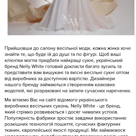
Прийшовши до салону весільної моди, кожна жінка хоче
знайти те, що буде їй до душі та по фігурі. Щоб ваші
клієнтки могли придбати найкращі сукні, український
бренд Nelly White готовий докласти багато зусиль та
представити вам вишукані та якісні весільні сукні оптом
від виробника за доступною вартістю. Дизайнери
нашого бренду займаються створенням казкових
моделей, які розраховані на запити сучасних наречених.
Ми вітаємо Вас на сайті відомого українського
виробника весільних суконь. Nelly White - це бренд,
який стрімко розвивається і досяг чималих успіхів.
Популярність фабрики зростає завдяки використанню
розкішних технологій пошиття, сучасних фактурних
тканин, європейської якості продукції. Ми займаємося