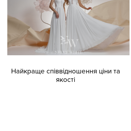
Найкраще співвідношення ціни та
якості
Довіртеся нашим дизайнерам і тоді вже не зможете
позбутися від напливу покупців. Професійні швачки
компанії виготовляють весільні сукні оптом Nelly White з
прекрасних матеріалів, але при цьому кожне вбрання
обходиться покупцям за приємною вартістю.
Колекції фабрики індивідуальні та неповторні, кожне