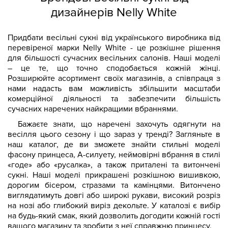
дизайнерів Nelly White
Придбати весільні сукні від українського виробника від
перевіреної марки Nelly White - це розкішне рішення
для більшості сучасних весільних салонів. Наші моделі
– це те, що точно сподобається кожній жінці.
Розширюйте асортимент своїх магазинів, а співпраця з
нами надасть вам можливість збільшити масштаби
комерційної діяльності та забезпечити більшість
сучасних наречених найкращими вбраннями.
Бажаєте знати, що наречені захочуть одягнути на
весілля цього сезону і що зараз у тренді? Загляньте в
наш каталог, де ви зможете знайти стильні моделі
фасону принцеса, А-силуету, неймовірні вбрання в стилі
«годе» або «русалка», а також приталені та витончені
сукні. Наші моделі прикрашені розкішною вишивкою,
дорогим бісером, стразами та камінцями. Витончено
виглядатимуть довгі або широкі рукави, високий розріз
на нозі або глибокий виріз декольте. У каталозі є вибір
на будь-який смак, який дозволить догодити кожній гості
вашого магазину та зробити з неї справжню принцесу.