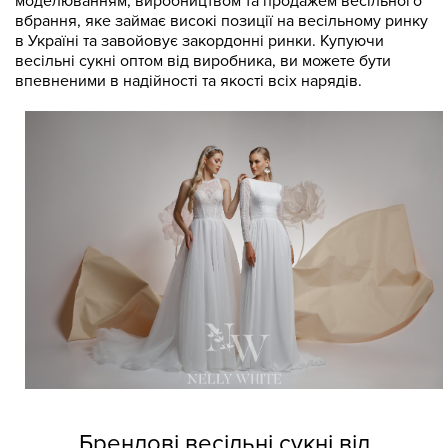
моделюванням, виробництвом та продажем весільного
вбрання, яке займає високі позиції на весільному ринку
в Україні та завойовує закордонні ринки. Купуючи
весільні сукні оптом від виробника, ви можете бути
впевненими в надійності та якості всіх нарядів.
Брендові весільні сукні від