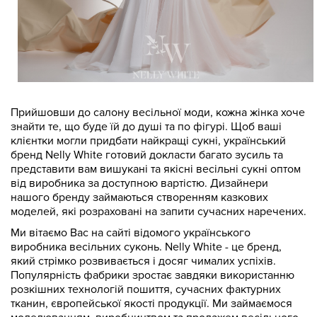
Прийшовши до салону весільної моди, кожна жінка хоче
знайти те, що буде їй до душі та по фігурі. Щоб ваші
клієнтки могли придбати найкращі сукні, український
бренд Nelly White готовий докласти багато зусиль та
представити вам вишукані та якісні весільні сукні оптом
від виробника за доступною вартістю. Дизайнери
нашого бренду займаються створенням казкових
моделей, які розраховані на запити сучасних наречених.
Ми вітаємо Вас на сайті відомого українського
виробника весільних суконь. Nelly White - це бренд,
який стрімко розвивається і досяг чималих успіхів.
Популярність фабрики зростає завдяки використанню
розкішних технологій пошиття, сучасних фактурних
тканин, європейської якості продукції. Ми займаємося